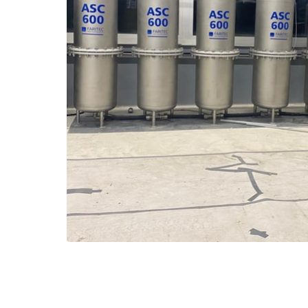
Regenwasser
Desinfektion
SB-Waschtechnik
Startseite
Über uns
Leistungen
Prozess & 
Messtechnik