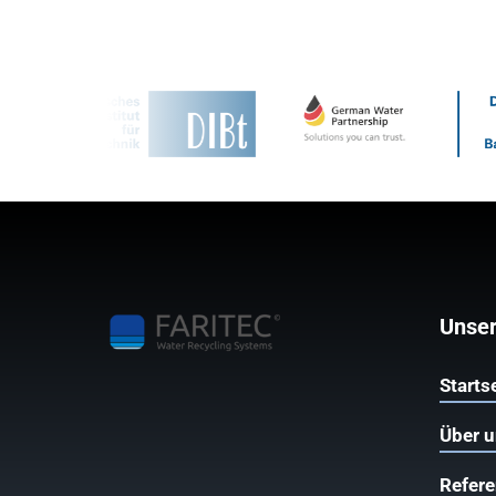
Unser
Starts
Über 
Refer