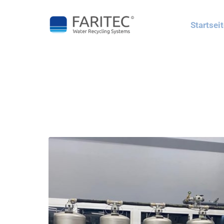
Fahrzeugwaschanlagen
Startsei
Industrieprozesswasser
Lamellenklärer
ASC-Filtration / UV-
Anlage
Scheibenfiltration
Wasseraufbereitung
Wasserenthärtungs- 
und 
Umkehrosmoseanlage