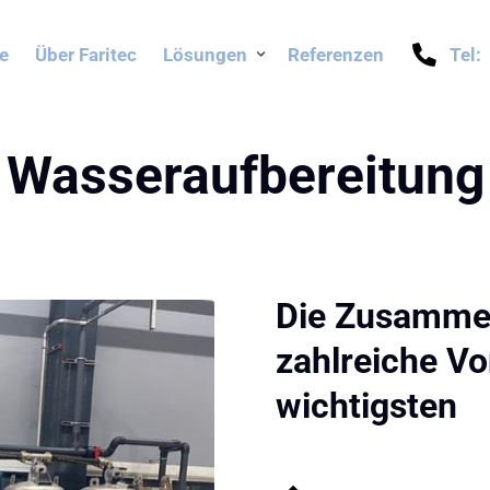
te
Über Faritec
Lösungen
Referenzen
Tel:
D
Wasseraufbereitung
K
Die Zusammena
zahlreiche Vor
wichtigsten